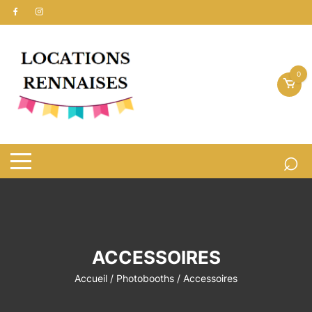
Aller
au
contenu
0
ACCESSOIRES
Accueil
/
Photobooths
/ Accessoires