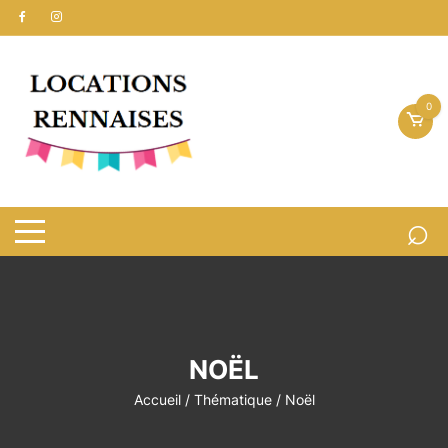
Aller
au
contenu
0
NOËL
Accueil
/
Thématique
/ Noël