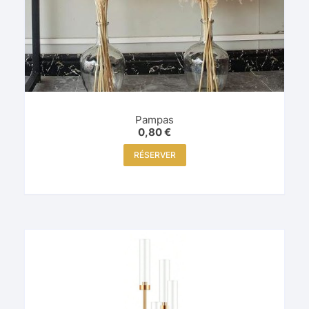
Pampas
0,80
€
RÉSERVER