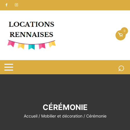
Aller
au
contenu
0
CÉRÉMONIE
Accueil
/
Mobilier et décoration
/ Cérémonie