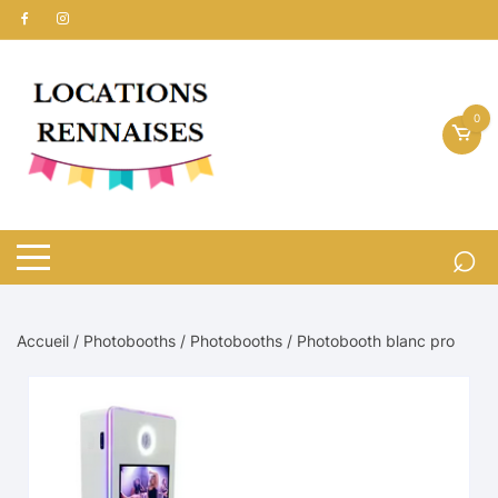
Aller
au
contenu
0
Accueil
/
Photobooths
/
Photobooths
/ Photobooth blanc pro