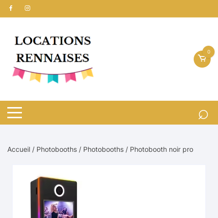
Aller
au
contenu
0
Accueil
/
Photobooths
/
Photobooths
/ Photobooth noir pro