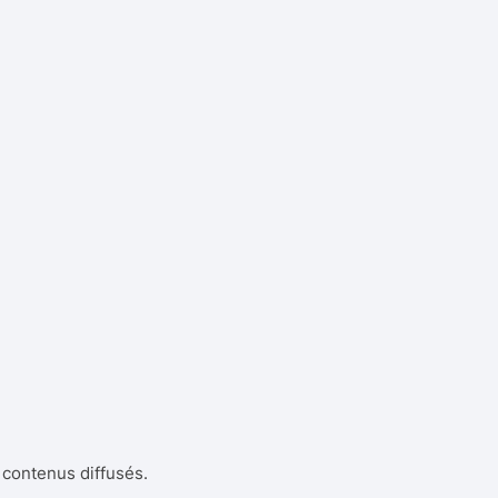
Enrouleur de câble électrique
 contenus diffusés.