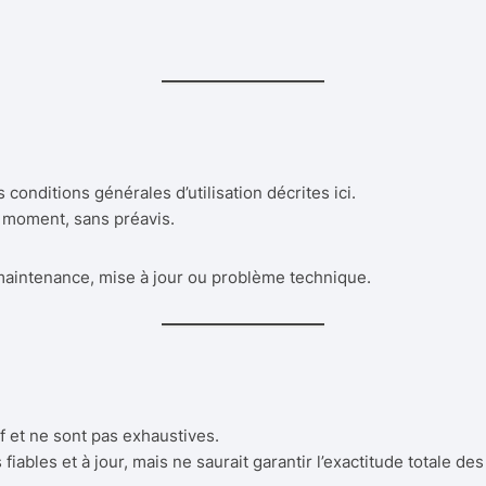
Rodéo gonflable
toboggan
Rodéo licorne
Château Toboggan L’île aux
trésors
Terrain de football gonflable
Château Toboggan Océan
Tic Tac Toe
s conditions générales d’utilisation décrites ici.
Château Toboggan Océan 2
Tir à l’élastique
t moment, sans préavis.
Château Toy Story
Tir à l’Arc
 maintenance, mise à jour ou problème technique.
Toboggan Pirates
Tir au but gonflable
Total Wipeout (3 boules)
Ventriglisse jaune et bleu
if et ne sont pas exhaustives.
bles et à jour, mais ne saurait garantir l’exactitude totale des
Ventriglisse rose et bleu