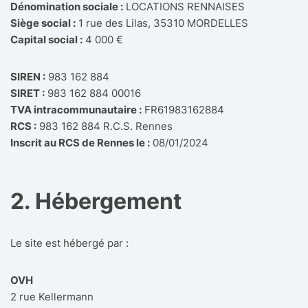
Dénomination sociale :
LOCATIONS RENNAISES
Siège social :
1 rue des Lilas, 35310 MORDELLES
Tabourets de bar
Stan
Capital social :
4 000 €
Stan
SIREN :
983 162 884
SIRET :
983 162 884 00016
Supp
phot
TVA intracommunautaire :
FR61983162884
RCS :
983 162 884 R.C.S. Rennes
Multi
Inscrit au RCS de Rennes le :
08/01/2024
Rallo
2. Hébergement
Enrou
Le site est hébergé par :
OVH
2 rue Kellermann