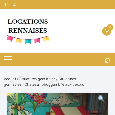
Aller
au
contenu
0
Accueil
/
Structures gonflables
/
Structures
gonflables
/ Château Toboggan L’île aux trésors