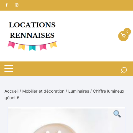
Aller
au
contenu
0
Accueil
/
Mobilier et décoration
/
Luminaires
/ Chiffre lumineux
géant 6