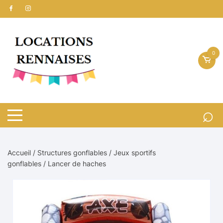
Aller
au
contenu
0
Accueil
/
Structures gonflables
/
Jeux sportifs
gonflables
/ Lancer de haches