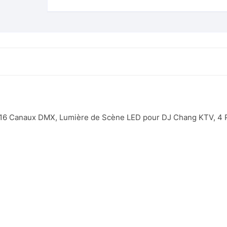
Rodéo gonflable
toboggan
Rodéo licorne
Château Toboggan L’île aux
trésors
Terrain de football gonflable
Château Toboggan Océan
Tic Tac Toe
Château Toboggan Océan 2
Tir à l’élastique
Château Toy Story
u 16 Canaux DMX, Lumière de Scène LED pour DJ Chang KTV, 4 
Tir à l’Arc
Toboggan Pirates
Tir au but gonflable
Total Wipeout (3 boules)
Ventriglisse jaune et bleu
Ventriglisse rose et bleu