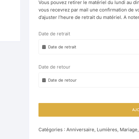
Jeu de tir de basketball
Vous pouvez retirer le matériel du lundi au d
Parcours Saut, obstacles et
Château Le Chat Botté
Structure CARS
Chenille gonflable
Chiffre lumineux géant 8
gonflable
vous recevrez par mail une confirmation de vo
toboggan
Enrouleur de câble électrique
Table Touché-Co
d photo Père Noël
Beer Pong
d’ajuster l’heure de retrait du matériel. A note
Château marchand de glaces
Chiffre lumineux géant 9
Jeu des Pompiers
Parcours Smiley
d Photo Nouvel An
Château Mer
Date de retrait
Jeu gonflable interactif IPS
Parcours Super Mario
ort d’imprimante pour
Château Nuages
obooth pro
Lancer de haches
Parcours Tortues & Dauphins
prise
Château orque
Date de retour
Morpion Géant & Puissance 4
Parcours Western
Gonflable
nge électrique
Château Palmiers
Mur ludique de grimpe
leur de câble électrique
Château Pirates
gonflable
Château plage
AJO
Mur Velcro
Château Reine des neiges
Paniers basketball
Catégories :
Anniversaire
,
Lumières
,
Mariage
Château Smiley avec