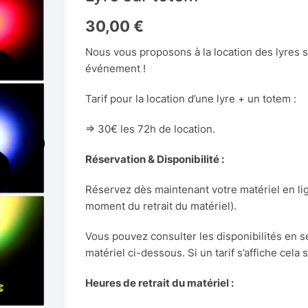
Parcours Attaque de Requin
Pack 5 jeux géan
Babyfoot humain
Jeu des Pompier
Jeux d’arcade et de café
Toboggan géant
Château Cirque
Boissons
Jeu d’échecs géa
Jeux de sumo en
Babyfoot Adulte
30,00
€
Parcours Coeur 10m
Pack de 4 jeux c
Héros
e
Base Jump
Nous vous proposons à la location des lyres s
Table + 6 chaise
(team building)
s
Machines foraines
Toboggan géant médiéval
Château Jaune
Château blanc avec toboggan
Machines foraines
Jeu de Cornhole
Borne de jeux ar
Machine à pince
le
éants
Chiffre lumineux géant 0
événement !
eil photo instantané
Parcours Crazy Challenge
Jeux de sumo ad
Man
ilm
Chasse taupe
Pack de 5 jeux 
 blanche
Distributeur de b
Château médiéval
Château Crazy Cottage
Baleine gonflable
Accessoires et
Jeu de dames gé
e
tes
Chiffre lumineux géant 1
Guirlandes guinguettes
Tarif pour la location d’une lyre + un totem :
rebondissantes
Parcours d’obstacles farfelu
consommables
Jeux de sumo ad
Borne de jeux ar
 cintres
(blanc chaud)
ommables photos
Cible de foot/fléchettes
Pack Jeux d’Adr
Fighter II
e
Château montagnes russes
Château Ferme avec
Bateau pirate avec toboggan
Cache gonfleur/souffleur
Jeu de volley/ba
 (murs)
o
Chandelier argent
Chiffre lumineux géant 2
Bissell SpotClean ProHeat
=> 30€ les 72h de location.
lm
géante
Parcours d’obstacles
toboggan
phonique
Bubble foot enfa
Guirlandes guinguettes
tricolore
Pack Jeux Olymp
Buzzer jeux de q
(blanc transparent)
Château toboggan Dino Park
Bulle géante
Jeu jenga en boi
+
Chandelier or
Chiffre lumineux géant 3
Réservation & Disponibilité :
ommables photos pour
Combat de gladiateurs
Dalles amortissantes
Château Flamant rose avec
Bubble foot adul
OBOOTH PRO (x150)
Parcours Fort Boyard
toboggan
Pack Jeux Straté
(rouge/bleu)
Cible de fléchett
Guirlandes guinguettes
Château toboggan Licorne
Château blanc
Roue de la Fortu
Porte-bougie sur pied doré
Chiffre lumineux géant 4
Réservez dès maintenant votre matériel en lign
Combat de gladiateurs 2
électronique
(multicolore)
Groupe électrogène 6500W
avec
moment du retrait du matériel).
ommables photos pour
Parcours Fun Challenge
Château fort avec toboggan
Bubble foot adul
Château toboggan Sonic
Château Léon
Triangolo
Chiffre lumineux géant 5
IO PHOTO (x108)
Duel d’escalade
(transparent)
Flipper
Tapis de chute
Vous pouvez consulter les disponibilités en sé
Dame jeanne 18 x H 30 cm
Parcours LEGO
Château Jungle
matériel ci-dessous. Si un tarif s’affiche cela 
Combo Circus
Château Saloon XXL
s (6-8
Chiffre lumineux géant 6
 vert pour photobooth
Jeu de lancer d’anneaux
Table Beer Pong
Multiprise
Dame jeanne 27 x H 42 cm
géant
Parcours Rainforest Run
Château Jungle vert
Heures de retrait du matériel :
Combo Jungle
Château Singe
Chiffre lumineux géant 7
Table de poker +
Rallonge électrique
Dame jeanne 40 x H 56 cm
clairage photobooth