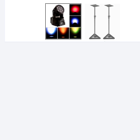
Tapis rouge 5m
Tabourets de bar
Stan
Stan
Supp
phot
Multi
Rallo
Enrou