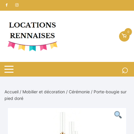
Aller
au
contenu
0
Accueil
/
Mobilier et décoration
/
Cérémonie
/ Porte-bougie sur
pied doré