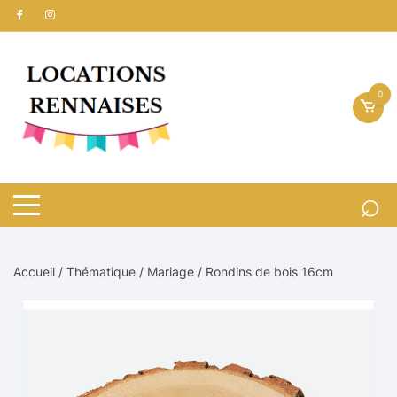
Aller
au
contenu
0
Accueil
/
Thématique
/
Mariage
/ Rondins de bois 16cm