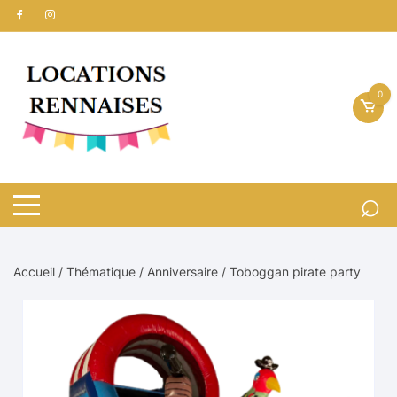
Aller
au
contenu
0
Accueil
/
Thématique
/
Anniversaire
/ Toboggan pirate party