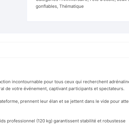
Rodéo gonflable
toboggan
gonflables
,
Thématique
Rodéo licorne
Château Toboggan L’île aux
trésors
Terrain de football gonflable
Château Toboggan Océan
Tic Tac Toe
Château Toboggan Océan 2
Tir à l’élastique
Château Toy Story
Tir à l’Arc
Toboggan Pirates
raction incontournable pour tous ceux qui recherchent adrénaline
Tir au but gonflable
al de votre événement, captivant participants et spectateurs.
Total Wipeout (3 boules)
lateforme, prennent leur élan et se jettent dans le vide pour at
Ventriglisse jaune et bleu
ds professionnel (120 kg) garantissent stabilité et robustesse
Ventriglisse rose et bleu