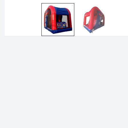
Tapis rouge 5m
Tabourets de bar
Stan
Stan
Supp
phot
Multi
Rallo
Enrou