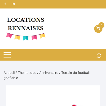
Aller
au
contenu
0
Accueil
/
Thématique
/
Anniversaire
/ Terrain de football
gonflable