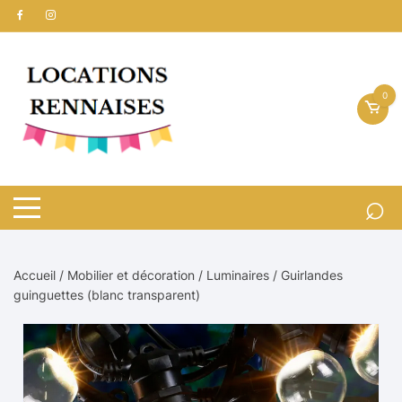
Aller
au
contenu
0
Accueil
/
Mobilier et décoration
/
Luminaires
/ Guirlandes
guinguettes (blanc transparent)