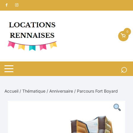
Aller
au
contenu
0
Accueil
/
Thématique
/
Anniversaire
/ Parcours Fort Boyard