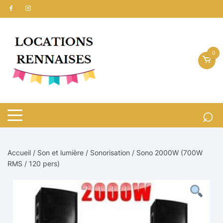
Aller
au
contenu
0
Accueil
/
Son et lumière
/
Sonorisation
/ Sono 2000W (700W
RMS / 120 pers)