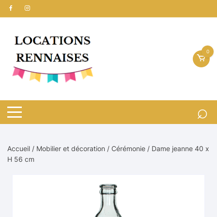
Aller
au
contenu
0
Accueil
/
Mobilier et décoration
/
Cérémonie
/ Dame jeanne 40 x
H 56 cm