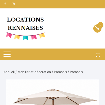
Aller
au
contenu
0
Accueil
/
Mobilier et décoration
/
Parasols
/ Parasols