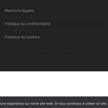
Rodéo gonflable
toboggan
Mentions légales
Rodéo licorne
Château Toboggan L’île aux
trésors
Politique de confidentialité
Terrain de football gonflable
Château Toboggan Océan
Tic Tac Toe
Politique de cookies
Château Toboggan Océan 2
Tir à l’élastique
Château Toy Story
Tir à l’Arc
Toboggan Pirates
Tir au but gonflable
Total Wipeout (3 boules)
Ventriglisse jaune et bleu
eure expérience sur notre site web. Si vous continuez à utiliser ce sit
Ventriglisse rose et bleu