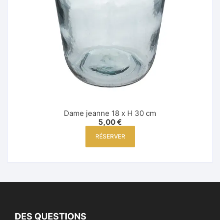
Tabourets de bar
Stan
Stan
Supp
phot
Multi
Dame jeanne 18 x H 30 cm
5,00
€
Rallo
RÉSERVER
Enrou
DES QUESTIONS