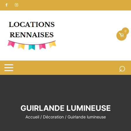
Aller
au
contenu
0
GUIRLANDE LUMINEUSE
Accueil
/
Décoration
/ Guirlande lumineuse