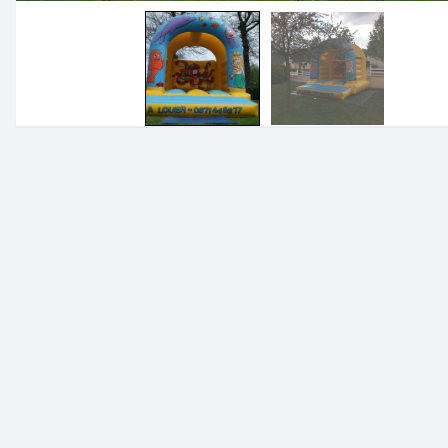
Tabourets de bar
Stan
Stan
Supp
phot
Multi
Rallo
Enrou