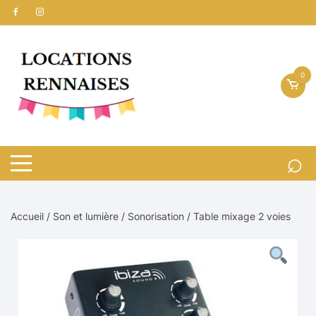
Aller
au
contenu
0
Accueil
/
Son et lumière
/
Sonorisation
/ Table mixage 2 voies