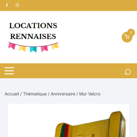
Aller
au
contenu
0
Accueil
/
Thématique
/
Anniversaire
/ Mur Velcro