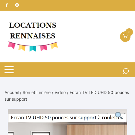
Aller
au
contenu
0
Accueil
/
Son et lumière
/
Vidéo
/ Ecran TV LED UHD 50 pouces
sur support