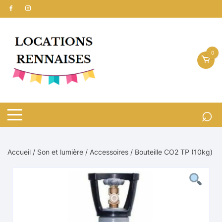
Aller
au
contenu
0
Accueil
/
Son et lumière
/
Accessoires
/ Bouteille CO2 TP (10kg)